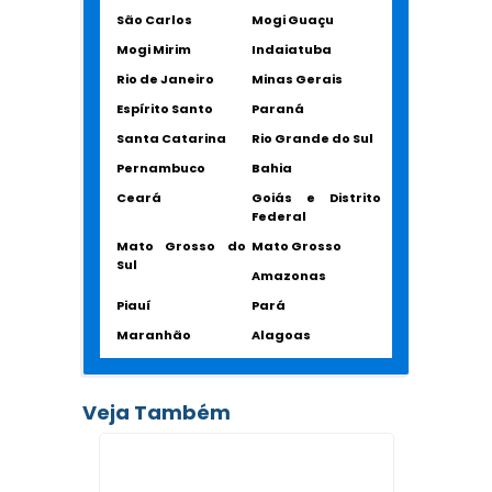
São Carlos
Mogi Guaçu
Mogi Mirim
Indaiatuba
Rio de Janeiro
Minas Gerais
Espírito Santo
Paraná
Santa Catarina
Rio Grande do Sul
Pernambuco
Bahia
Ceará
Goiás e Distrito
Federal
Mato Grosso do
Mato Grosso
Sul
Amazonas
Piauí
Pará
Maranhão
Alagoas
Veja Também