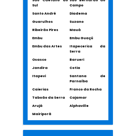
São Caetano do
São Bernardo do
Sul
Campo
Santo André
Diadema
Guarulhos
Suzano
Ribeirão Pires
Mauá
Embu
Embu Guaçú
Embu das Artes
Itapecerica da
Serra
Osasco
Barueri
Jandira
Cotia
Itapevi
Santana de
Parnaíba
Caierias
Franco da Rocha
Taboão da Serra
Cajamar
Arujá
Alphaville
Mairiporã