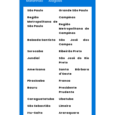
Maranhão
Alagoas
São Paulo
Grande São Paulo
Região
Campinas
Metropolitana de
Região
São Paulo
Metropolitana de
Campinas
Baixada Santista
São José dos
Campos
Sorocaba
Ribeirão Preto
Jundiaí
São José do Rio
Preto
Americana
Santa Bárbara
d'Oeste
Piracicaba
Franca
Bauru
Presidente
Prudente
Caraguatatuba
Ubatuba
São Sebastião
Limeira
Itu–Salto
Araraquara