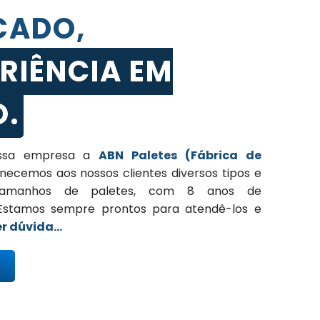
CADO,
RIÊNCIA EM
O.
ssa empresa a
ABN Paletes (Fábrica de
rnecemos aos nossos clientes diversos tipos e
 tamanhos de paletes, com 8 anos de
 Estamos sempre prontos para atendê-los e
r dúvida…
s