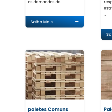
as demandas de ...
resp
est
...
Saiba Mais
Sa
paletes Comuns
Pal