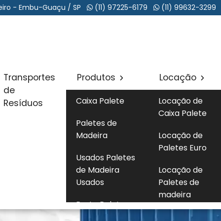
ateiro - Embu-Guaçu / SP
(11) 97225-6179
(11) 99632-3299
Transportes
Produtos
Locação
de
Caixa Palete
Locação de
Resíduos
Caixa Palete
Paletes de
Madeira
Locação de
Paletes Euro
Usados Paletes
de Madeira
Locação de
Usados
Paletes de
madeira
Porta Palete
Locação de