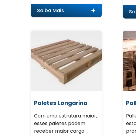
Saiba Mais
Sa
Paletes Longarina
Pal
Com uma estrutura maior,
Pall
esses paletes podem
est
receber maior carga ...
pron